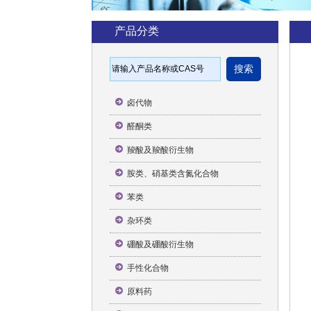
产品分类
卤代物
醛酮类
羧酸及羧酸衍生物
胺类、硝基类含氮化合物
苯类
杂环类
硼酸及硼酸衍生物
手性化合物
原料药