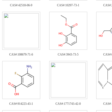
CAS#:42518-06-9
CAS#:10297-73-1
CAS#:
CAS#:108679-71-6
CAS#:3943-73-5
CAS#:
CAS#:914223-43-1
CAS#:1771743-42-0
CAS#: