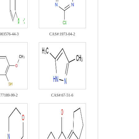
903576-44-3
CAS#:1973-04-2
77189-99-2
CAS#:67-51-6