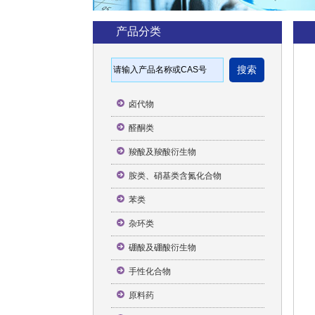
产品分类
卤代物
醛酮类
羧酸及羧酸衍生物
胺类、硝基类含氮化合物
苯类
杂环类
硼酸及硼酸衍生物
手性化合物
原料药