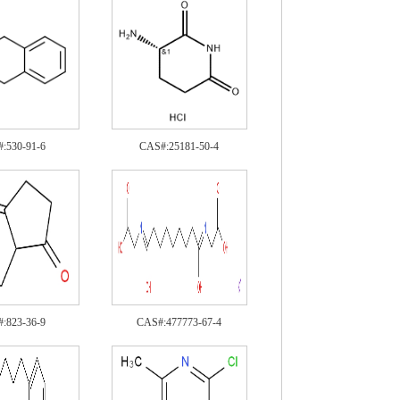
:530-91-6
CAS#:25181-50-4
:823-36-9
CAS#:477773-67-4